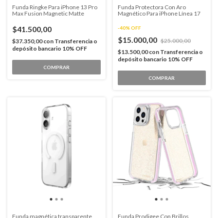
Funda Ringke Para iPhone 13 Pro
Funda Protectora Con Aro
Max Fusion Magnetic Matte
Magnético Para iPhone Línea 17
$41.500,00
-
40
%
OFF
$15.000,00
$25.000,00
$37.350,00
con
Transferencia o
depósito bancario 10% OFF
$13.500,00
con
Transferencia o
depósito bancario 10% OFF
COMPRAR
COMPRAR
Funda magnética transparente
Funda Prodigee Con Brillos