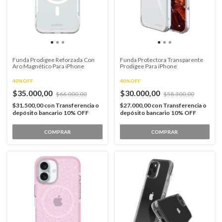
Funda Prodigee Reforzada Con
Funda Protectora Transparente
Aro Magnético Para iPhone
Prodigee Para iPhone
40%OFF
40%OFF
$35.000,00
$30.000,00
$66.000,00
$58.300,00
$31.500,00
con
Transferencia o
$27.000,00
con
Transferencia o
depósito bancario 10% OFF
depósito bancario 10% OFF
COMPRAR
COMPRAR