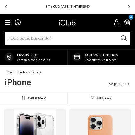
3 Y 6 CUOTAS SIN INTERÉS 💳
0
ENVIOS FLEX
CUOTAS SIN INTERES
Comprá y recibí en 24hs
3 y 6 cuotas sin interés
Inicio
>
Fundas
>
iPhone
iPhone
96 productos
ORDENAR
FILTRAR