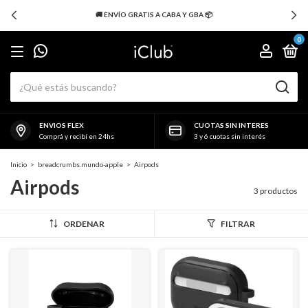
🚚 ENVÍO GRATIS A CABA Y GBA 📦
0
ENVIOS FLEX
CUOTAS SIN INTERES
Comprá y recibí en 24hs
3 y 6 cuotas sin interés
Inicio
>
breadcrumbs.mundo-apple
>
Airpods
Airpods
3 productos
ORDENAR
FILTRAR