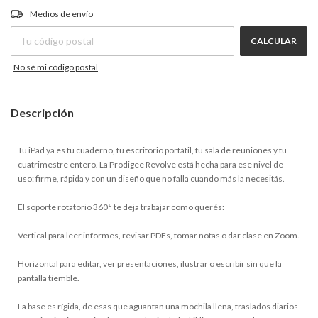
CAMBIAR CP
Entregas para el CP:
Medios de envío
CALCULAR
No sé mi código postal
Descripción
Tu iPad ya es tu cuaderno, tu escritorio portátil, tu sala de reuniones y tu
cuatrimestre entero. La Prodigee Revolve está hecha para ese nivel de
uso: firme, rápida y con un diseño que no falla cuando más la necesitás.
El soporte rotatorio 360° te deja trabajar como querés:
Vertical para leer informes, revisar PDFs, tomar notas o dar clase en Zoom.
Horizontal para editar, ver presentaciones, ilustrar o escribir sin que la
pantalla tiemble.
La base es rígida, de esas que aguantan una mochila llena, traslados diarios