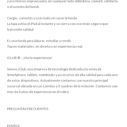
y escritorios improvisados en cualquier lado: biblioteca, cowork, cafetería
o el asiento del bondi.
Cargás, conectás y usás todo sin sacar la funda.
La tapa activa el iPad al instante y se cierra con ese imán seguro que
transmite calidad.
Es una funda para laburar, estudiar y rendir.
Top en materiales, en diseño y en experiencia real.
ICLUB ® - ¡Viví la experiencia!
Somos iClub, una empresa de tecnología dedicada a la venta de
Smartphone, tablets, notebooks y accesorios de alta calidad para cada uno
de estos dispositivos. Actualmente contamos con nuestra principal
sucursal ubicada en Las Lomitas a 3 cuadras de la estación. Contamos con
más de 6 años de experiencia en el rubro.
PREGUNTAS FRECUENTES:
ENVÍOS: