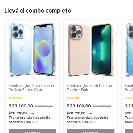
Llevá el combo completo
Funda Ringke Para iPhone 13
Funda Ringke Para iPhone 13
Fund
Pro Max Fusion Clear
Pro Air-s Pink
Pro A
30%OFF
30%OFF
30%
$23.100,00
$23.100,00
$23
$33.000,00
$33.000,00
$20.790,00
con
$20.790,00
con
$20.
Transferencia o depósito
Transferencia o depósito
Tran
bancario 10% OFF
bancario 10% OFF
banc