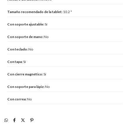
Tamaño recomendado de la tablet:
10.2 "
Con soporte ajustable:
Sí
Con soporte de mano:
No
Con teclado:
No
Con tapa:
Sí
Con cierre magnético:
Sí
Con soporte para lápiz:
No
Con correa:
No