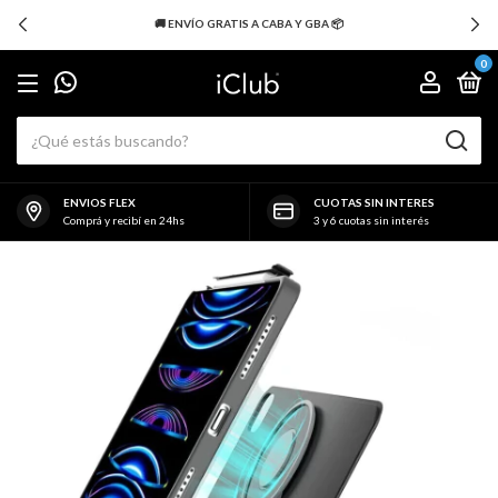
🚚 ENVÍO GRATIS A CABA Y GBA 📦
0
ENVIOS FLEX
CUOTAS SIN INTERES
Comprá y recibí en 24hs
3 y 6 cuotas sin interés