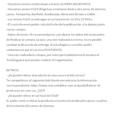
- Hacemos envíos a todo el país a través de MERCADOENVÍOS.
- Hacemos envíos FLEX (llega hoy o mañana) dentro de Lomas de Zamora,
Lanús, Temperley, Banfield, Avellaneda, Almirante Brown y CABA.
- Los envíos FLEX se entregan en un horario de 12:30 a 23:00 hs.
- El costo de envío podés calcularlo desde la publicación, y lo abonas junto
con tu compra
- Datos de envío: Te recomendamos corroborar los datos del envío antes
de finalizar la compra, ya que, una vez realizada la misma, no es posible
cambiar la dirección de entrega. Si esto llegara a suceder, podés
contactarnos por el servicio POSTVENTA.
- Una vez realizada la compra, por mensaje la plataforma te enviará el
Tracking para que puedas realizar el seguimiento.
RETIROS:
- ¿Se puede retirar el producto en una sucursal del correo?
Te compartimos el siguiente link donde encontrarás la información
correspondiente: https://www.mercadolibre.com.ar/ayuda/Retirar-el-
prod-ucto-en-una-suc_3229
- ¿Se puede retirar en un local de iClub?
Si, podes venir a retirar tu producto a nuestro local ubicado a pocas cuadras
de la estación de Lomas de Zamora.