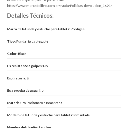
https://www.mercadolibre.com.ar/ayuda/Politicas-devolucion_16914.
Detalles Técnicos:
Marca de la funda y estuche para tablets:
Prodigee
Tipo:
Funda rígida plegable
Color:
Black
Es resistente a golpes:
No
Es giratoria:
Sí
Es a prueba de agua:
No
Material:
Policarbonato e Inmantada
Modelo de la funda y estuche para tablets:
Inmantada
Nombre del diseño:
Revolve