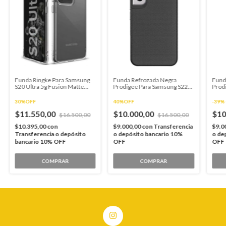
Funda Ringke Para Samsung
Funda Refrozada Negra
Fund
S20 Ultra 5g Fusion Matte
Prodigee Para Samsung S22
Prod
Clear
Ultra
Ultra
30%OFF
40%OFF
-
39
%
$11.550,00
$10.000,00
$10
$16.500,00
$16.500,00
$10.395,00
con
$9.000,00
con
Transferencia
$9.0
Transferencia o depósito
o depósito bancario 10%
o de
bancario 10% OFF
OFF
OFF
COMPRAR