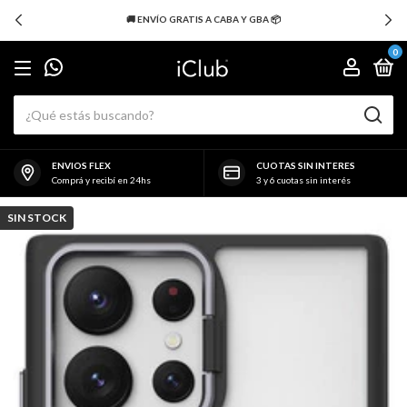
🚚 ENVÍO GRATIS A CABA Y GBA 📦
0
ENVIOS FLEX
CUOTAS SIN INTERES
Comprá y recibí en 24hs
3 y 6 cuotas sin interés
SIN STOCK