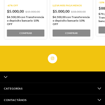
-
10
%
-
67
%
OFF
LLEVA MÁS PAGA MENOS
$88
$5.000,00
$5.000,00
$15.000,00
$18.000,00
$79.
$4.500,00
con
Transferencia
$4.500,00
con
Transferencia
Tran
o depósito bancario 10%
o depósito bancario 10%
banc
OFF
OFF
COMPRAR
COMPRAR
CATEGORÍAS
CONTACTÁNOS