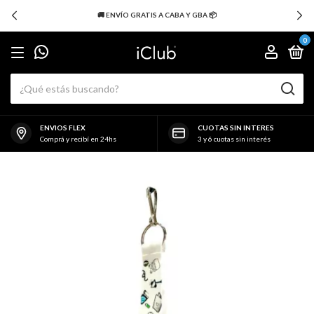
🚚 ENVÍO GRATIS A CABA Y GBA 📦
0
ENVIOS FLEX
CUOTAS SIN INTERES
Comprá y recibí en 24hs
3 y 6 cuotas sin interés