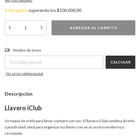
Ver más detalles
Envío gratis
superando los
$100.000,00
CAMBIAR CP
Entregas para el CP:
Medios de envío
CALCULAR
No sé mi código postal
Descripción
Llavero iClub
Un toque de estilo para llevar siempre con vos. El llavero iClub combina diseño
y practicidad, ideal para organizar tus llaves con un accesorio moderno y
resistente.