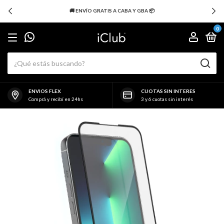
🚚 ENVÍO GRATIS A CABA Y GBA 📦
0
ENVIOS FLEX
CUOTAS SIN INTERES
Comprá y recibí en 24hs
3 y 6 cuotas sin interés