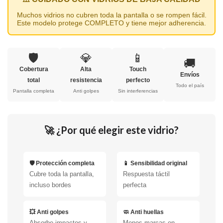
Muchos vidrios no cubren toda la pantalla o se rompen fácil.
Este modelo protege COMPLETO y tiene mejor adherencia.
🛡️
💎
📱
🚚
Cobertura
Alta
Touch
Envíos
total
resistencia
perfecto
Todo el país
Pantalla completa
Anti golpes
Sin interferencias
🚀 ¿Por qué elegir este vidrio?
🛡️ Protección completa
📱 Sensibilidad original
Cubre toda la pantalla,
Respuesta táctil
incluso bordes
perfecta
💥 Anti golpes
🧼 Anti huellas
Absorbe impactos y
Menos marcas en