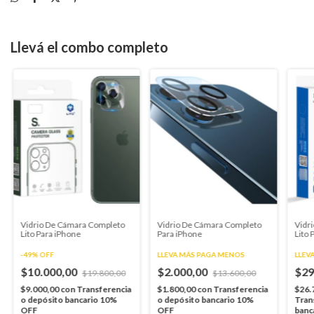
Llevá el combo completo
Vidrio De Cámara Completo
Vidrio De Cámara Completo
Vidri
Lito Para iPhone
Para iPhone
Lito 
-
49
%
OFF
LLEVA MÁS PAGA MENOS
LLEV
$10.000,00
$2.000,00
$29
$19.800,00
$13.600,00
$9.000,00
con
Transferencia
$1.800,00
con
Transferencia
$26.
o depósito bancario 10%
o depósito bancario 10%
Tran
OFF
OFF
banc